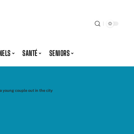
NELS
SANTÉ
SENIORS
a young couple out in the city