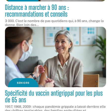
Distance à marcher à 90 ans :
recommandations et conseils
3 000. C'est le nombre de pas quotidiens qui, à 90 ans, change la
donne. Bien loin des
…
SENIORS
Spécificité du vaccin antigrippal pour les plus
de 65 ans
1957, 1968, 2009 : chaque pandémie grippale a laissé derrière elle
des chiffres implacables, des familles endeuillées et
…