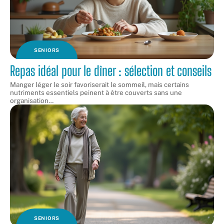
SENIORS
Repas idéal pour le dîner : sélection et conseils
Manger léger le soir favoriserait le sommeil, mais certains
nutriments essentiels peinent à être couverts sans une
organisation
…
SENIORS