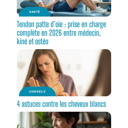
SANTÉ
Tendon patte d’oie : prise en charge
complète en 2026 entre médecin,
kiné et ostéo
CONSEILS
4 astuces contre les cheveux blancs