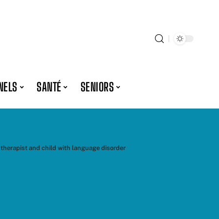
NELS
SANTÉ
SENIORS
therapist and child with language disorder