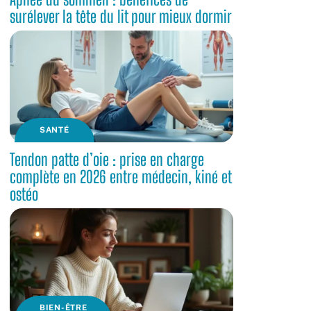
surélever la tête du lit pour mieux dormir
SANTÉ
Tendon patte d’oie : prise en charge
complète en 2026 entre médecin, kiné et
ostéo
BIEN-ÊTRE