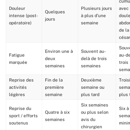
cumu
Douleur
Plusieurs jours
avec 
Quelques
intense (post-
à plus d’une
doul
jours
opératoire)
semaine
abdo
de la
césa
Souv
Environ une à
Souvent au-
Fatigue
au-de
deux
delà de trois
marquée
trois
semaines
semaines
sema
Reprise des
Fin de la
Deuxième
Troi
activités
première
semaine ou
sema
légères
semaine
plus tard
plus 
Six semaines
Reprise du
Six à
Quatre à six
ou plus selon
sport / efforts
sema
semaines
avis du
soutenus
mini
chirurgien