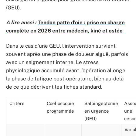
(GEU).
A lire aussi :
Tendon patte d'oie : prise en charge
complète en 2026 entre médecin, kiné et ostéo
Dans le cas d’une GEU, l’intervention survient
souvent après une phase de douleur aiguë, parfois
avec un saignement interne. Le stress
physiologique accumulé avant l’opération allonge
la phase de fatigue post-opératoire, bien au-delà
de ce que décrivent les fiches standard.
Critère
Coelioscopie
Salpingectomie
Assoc
programmée
en urgence
une
(GEU)
césa
Varia