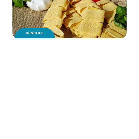
CONSEILS
Un vrai repas italien pour votre mariage
MINCEUR
Méthode API régime Menu : comprendre
enfin comment ça marche